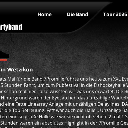
Home
Die Band
Tour 2026
artyband
 in Wetzikon
s Mai für die Band 7Promille führte uns heute zum XXL Ev
 5 Stunden Fahrt, um zum Pubfestival in die Eishockeyhalle 
 schon mal hier - also wussten wir was uns erwartet. Die 
im Hintergrund waren der Eyecatcher, dazu unzählige Wackelk
ine Fette Linearray Anlage mit unzähligen Delaylines. DAS W
 die Top Betreuung! Fett war auch die Halle... Unzählige Ba
ten eine so große Halle wie wir sie nicht oft sehen. 2 mal 1 
2 Stunden waren ein absolutes Highlight in der 7Promille Ge